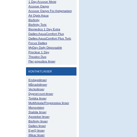
1 Day Acuvue Moist
Acuvue Oasys
Acuvue Oasys For Astigmatism
Air Optix Aqua
Biofinity
Biofinity Toric
Biomedics 1 Day Extra
Dailies AquaComfort Plus
Dailies AquaComfort Plus Toric
Focus Dailies
MyDay Daily Disposable
Proclear 1 Day
Thealoz Duo
Fler populära linser
KONTAKTLINSER
Endagslinser
Månadslinser
Veckolinser
Dygnet-runt-linser
Toriska linser
Multifokala/Progressiva linser
Monovision
Stabila linser
Apoteket linser
Biofinity linser
Dailies linser
EyeQ linser
iWear linser