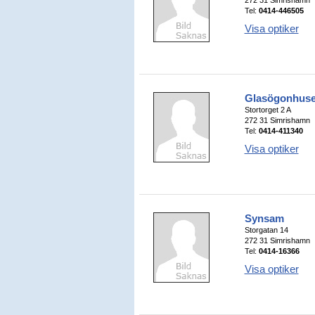
272 31 Simrishamn
Tel:
0414-446505
Visa optiker
Glasögonhuse
Stortorget 2 A
272 31 Simrishamn
Tel:
0414-411340
Visa optiker
Synsam
Storgatan 14
272 31 Simrishamn
Tel:
0414-16366
Visa optiker