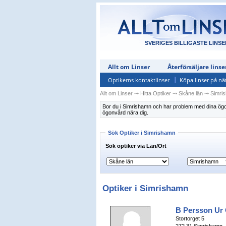
SVERIGES BILLIGASTE LINSE
Allt om Linser
Återförsäljare linse
Optikerns kontaktlinser
Köpa linser på nä
Allt om Linser
⤏
Hitta Optiker
⤏
Skåne län
⤏
Simri
Bor du i Simrishamn och har problem med dina ögon? I
ögonvård nära dig.
Sök Optiker i Simrishamn
Sök optiker via Län/Ort
Optiker i Simrishamn
B Persson Ur
Stortorget 5