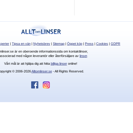
perter
|
Tipsa en vän
|
Nyhetsbrev
|
Sitemap
|
Öppet köp
|
Press
|
Cookies
|
GDPR
omlinser.se är en oberoende informationssida om kontaktlinser,
 associerad med någon leverantör eller återförsäljare av
linser
.
Vårt mål är att hjälpa dig att hitta
billiga linser
online!
opyright © 2006-2026
Alltomlinser.se
- All Rights Reserved.