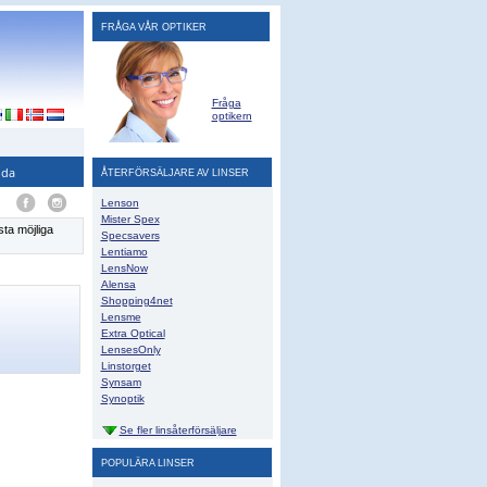
FRÅGA VÅR OPTIKER
Fråga
optikern
ida
ÅTERFÖRSÄLJARE AV LINSER
Lenson
Mister Spex
sta möjliga
Specsavers
Lentiamo
LensNow
Alensa
Shopping4net
Lensme
Extra Optical
LensesOnly
Linstorget
Synsam
Synoptik
Se fler linsåterförsäljare
POPULÄRA LINSER