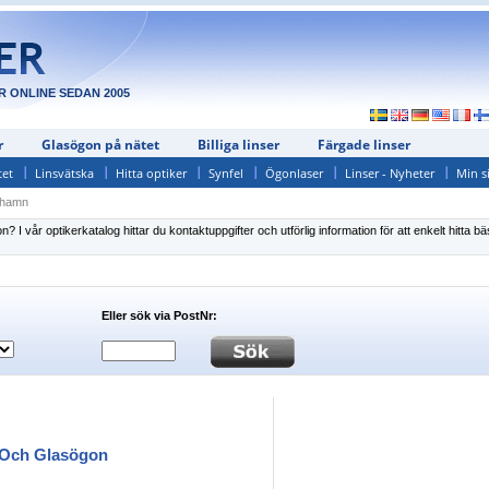
R ONLINE SEDAN 2005
r
Glasögon på nätet
Billiga linser
Färgade linser
tet
Linsvätska
Hitta optiker
Synfel
Ögonlaser
Linser - Nyheter
Min s
shamn
 vår optikerkatalog hittar du kontaktuppgifter och utförlig information för att enkelt hitta bä
Eller sök via PostNr:
 Och Glasögon