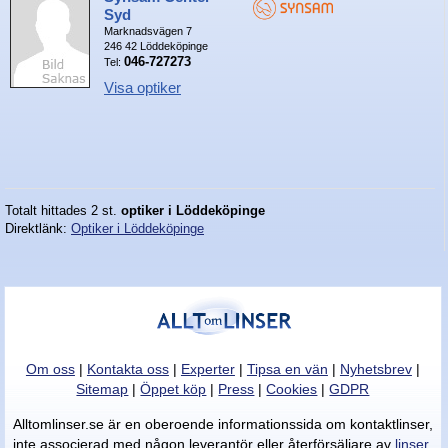
Syd
Marknadsvägen 7
Nyheter - linser
246 42 Löddeköpinge
046-727273
Tel:
Visa optiker
Totalt hittades 2 st.
optiker i Löddeköpinge
Direktlänk:
Optiker i Löddeköpinge
Om oss
|
Kontakta oss
|
Experter
|
Tipsa en vän
|
Nyhetsbrev
|
Sitemap
|
Öppet köp
|
Press
|
Cookies
|
GDPR
Alltomlinser.se är en oberoende informationssida om kontaktlinser,
inte associerad med någon leverantör eller återförsäljare av
linser
.