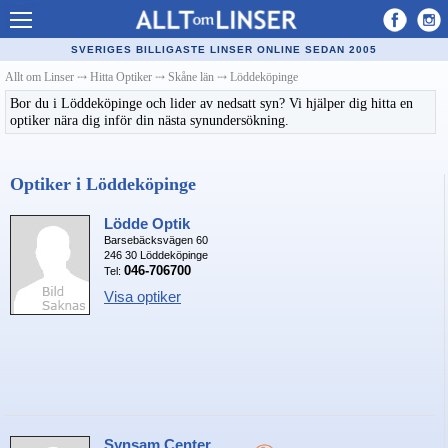
Allt om Linser
SVERIGES BILLIGASTE LINSER ONLINE SEDAN 2005
Billiga kontaktlinser
Allt om Linser
⤏
Hitta Optiker
⤏
Skåne län
⤏
Löddeköpinge
Bor du i Löddeköpinge och lider av nedsatt syn? Vi hjälper dig hitta en
Köpa linser på nätet
optiker nära dig inför din nästa synundersökning.
Återförsäljare linser
Optiker i Löddeköpinge
Populära linser
Kontaktlinstyper
Lödde Optik
Barsebäcksvägen 60
246 30 Löddeköpinge
Linsvätska
046-706700
Tel:
Visa optiker
Optiker
Synfel
Glasögon
Tillverkare - linser
Synsam Center
Linstillbehör