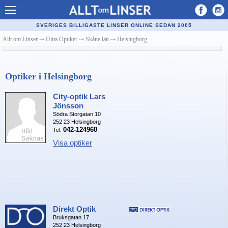
Allt om Linser
SVERIGES BILLIGASTE LINSER ONLINE SEDAN 2005
Billiga kontaktlinser
Allt om Linser
⤏
Hitta Optiker
⤏
Skåne län
⤏
Helsingborg
Köpa linser på nätet
Optiker i Helsingborg
Återförsäljare linser
Populära linser
City-optik Lars
Jönsson
Kontaktlinstyper
Södra Storgatan 10
252 23 Helsingborg
042-124960
Tel:
Linsvätska
Visa optiker
Optiker
Synfel
Glasögon
Tillverkare - linser
Direkt Optik
Bruksgatan 17
252 23 Helsingborg
Linstillbehör