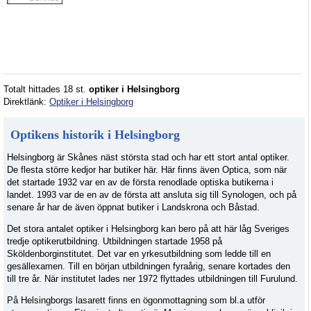
Totalt hittades 18 st.
optiker i Helsingborg
Direktlänk:
Optiker i Helsingborg
Optikens historik i Helsingborg
Helsingborg är Skånes näst största stad och har ett stort antal optiker.
De flesta större kedjor har butiker här. Här finns även Optica, som när
det startade 1932 var en av de första renodlade optiska butikerna i
landet. 1993 var de en av de första att ansluta sig till Synologen, och på
senare år har de även öppnat butiker i Landskrona och Båstad.
Det stora antalet optiker i Helsingborg kan bero på att här låg Sveriges
tredje optikerutbildning. Utbildningen startade 1958 på
Sköldenborginstitutet. Det var en yrkesutbildning som ledde till en
gesällexamen. Till en början utbildningen fyraårig, senare kortades den
till tre år. När institutet lades ner 1972 flyttades utbildningen till Furulund.
På Helsingborgs lasarett finns en ögonmottagning som bl.a utför