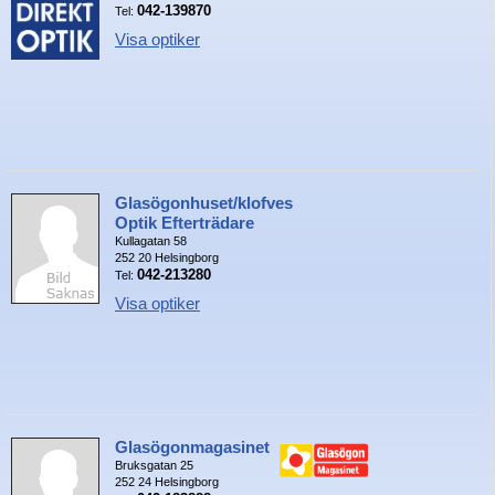
042-139870
Tel:
Nyheter - linser
Visa optiker
Glasögonhuset/klofves
Optik Efterträdare
Kullagatan 58
252 20 Helsingborg
042-213280
Tel:
Visa optiker
Glasögonmagasinet
Bruksgatan 25
252 24 Helsingborg