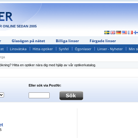
R ONLINE SEDAN 2005
r
Glasögon på nätet
Billiga linser
Färgade linser
tet
Linsvätska
Hitta optiker
Synfel
Ögonlaser
Linser - Nyheter
Min s
erga
kning? Hitta en optiker nära dig med hjälp av vår optikerkatalog.
Eller sök via PostNr:
et
5