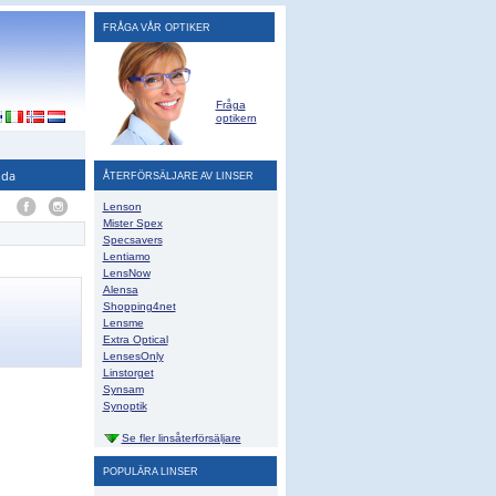
FRÅGA VÅR OPTIKER
Fråga
optikern
ida
ÅTERFÖRSÄLJARE AV LINSER
Lenson
Mister Spex
Specsavers
Lentiamo
LensNow
Alensa
Shopping4net
Lensme
Extra Optical
LensesOnly
Linstorget
Synsam
Synoptik
Se fler linsåterförsäljare
POPULÄRA LINSER