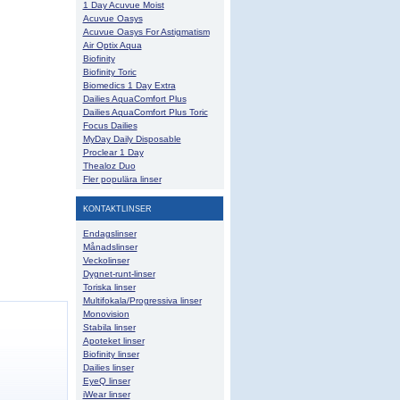
1 Day Acuvue Moist
Acuvue Oasys
Acuvue Oasys For Astigmatism
Air Optix Aqua
Biofinity
Biofinity Toric
Biomedics 1 Day Extra
Dailies AquaComfort Plus
Dailies AquaComfort Plus Toric
Focus Dailies
MyDay Daily Disposable
Proclear 1 Day
Thealoz Duo
Fler populära linser
KONTAKTLINSER
Endagslinser
Månadslinser
Veckolinser
Dygnet-runt-linser
Toriska linser
Multifokala/Progressiva linser
Monovision
Stabila linser
Apoteket linser
Biofinity linser
Dailies linser
EyeQ linser
iWear linser