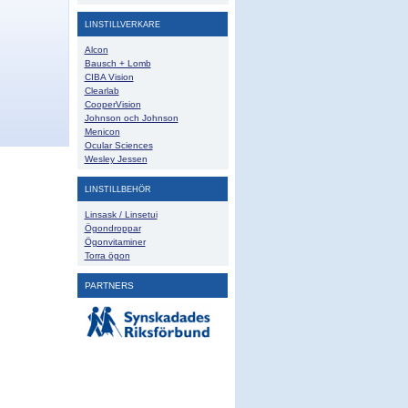
LINSTILLVERKARE
Alcon
Bausch + Lomb
CIBA Vision
Clearlab
CooperVision
Johnson och Johnson
Menicon
Ocular Sciences
Wesley Jessen
LINSTILLBEHÖR
Linsask / Linsetui
Ögondroppar
Ögonvitaminer
Torra ögon
PARTNERS