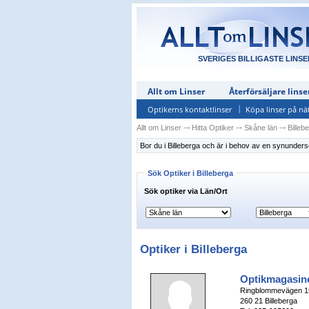
SVERIGES BILLIGASTE LINSE
Allt om Linser
Återförsäljare linse
Optikerns kontaktlinser
Köpa linser på nä
Allt om Linser
⤏
Hitta Optiker
⤏
Skåne län
⤏
Billeb
Bor du i Billeberga och är i behov av en synundersö
Sök Optiker i Billeberga
Sök optiker via Län/Ort
Optiker i Billeberga
Optikmagasin
Ringblommevägen 1
260 21 Billeberga