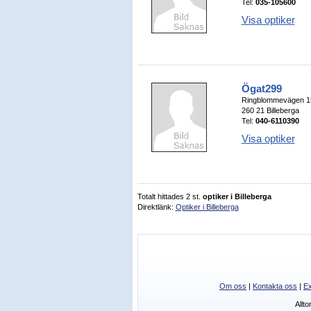
Tel:
035-105600
Visa optiker
Ögat299
Ringblommevägen 1
260 21 Billeberga
Tel:
040-6110390
Visa optiker
Totalt hittades 2 st.
optiker i Billeberga
Direktlänk:
Optiker i Billeberga
Om oss
|
Kontakta oss
|
Ex
Allt