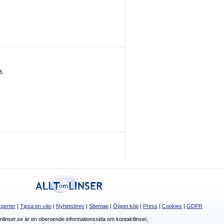
5
perter
|
Tipsa en vän
|
Nyhetsbrev
|
Sitemap
|
Öppet köp
|
Press
|
Cookies
|
GDPR
omlinser.se är en oberoende informationssida om kontaktlinser,