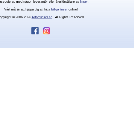
 associerad med någon leverantör eller återförsäljare av
linser
.
Vårt mål är att hjälpa dig att hitta
billiga linser
online!
opyright © 2006-2026
Alltomlinser.se
- All Rights Reserved.