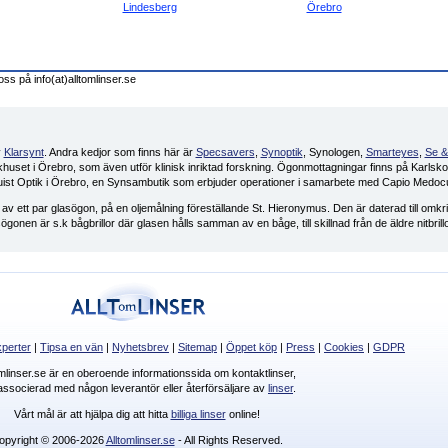
Lindesberg
Örebro
oss på info(at)alltomlinser.se
v
Klarsynt
. Andra kedjor som finns här är
Specsavers
,
Synoptik
, Synologen,
Smarteyes
,
Se &
ukhuset i Örebro, som även utför klinisk inriktad forskning. Ögonmottagningar finns på Karlsk
mquist Optik i Örebro, en Synsambutik som erbjuder operationer i samarbete med Capio Medocu
 av ett par glasögon, på en oljemålning föreställande St. Hieronymus. Den är daterad till omkr
ögonen är s.k bågbrillor där glasen hålls samman av en båge, till skillnad från de äldre nitbrill
perter
|
Tipsa en vän
|
Nyhetsbrev
|
Sitemap
|
Öppet köp
|
Press
|
Cookies
|
GDPR
omlinser.se är en oberoende informationssida om kontaktlinser,
 associerad med någon leverantör eller återförsäljare av
linser
.
Vårt mål är att hjälpa dig att hitta
billiga linser
online!
opyright © 2006-2026
Alltomlinser.se
- All Rights Reserved.