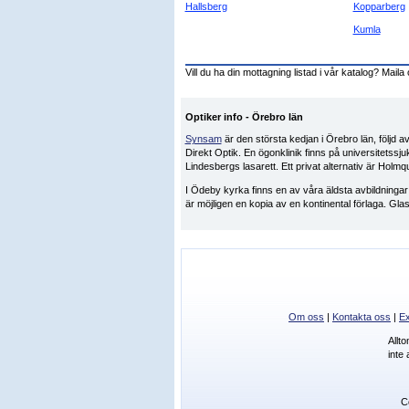
Hallsberg
Kopparberg
Kumla
Vill du ha din mottagning listad i vår katalog? Maila 
Optiker info - Örebro län
Synsam
är den största kedjan i Örebro län, följd a
Direkt Optik. En ögonklinik finns på universitetssj
Lindesbergs lasarett. Ett privat alternativ är Hol
I Ödeby kyrka finns en av våra äldsta avbildningar
är möjligen en kopia av en kontinental förlaga. Glas
Om oss
|
Kontakta oss
|
Ex
Allt
inte
C