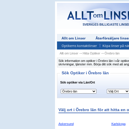
SVERIGES BILLIGASTE LINSE
Allt om Linser
Återförsäljare linse
Optikerns kontaktlinser
Köpa linser på nä
Allt om Linser
⤏
Hitta Optiker
⤏
Örebro län
Sök information om optiker i Örebro län i vår optike
skrivningar, tjänster mm. Börja ditt sök med att ang
Sök Optiker i Örebro län
Sök optiker via Län/Ort
Välj ort i Örebro län för att hitta en 
Askersund
Karlskoga