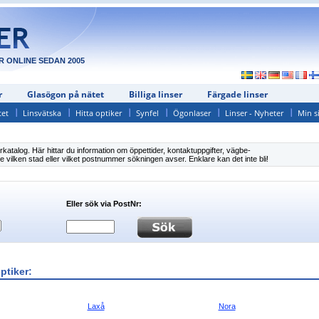
R ONLINE SEDAN 2005
r
Glasögon på nätet
Billiga linser
Färgade linser
tet
Linsvätska
Hitta optiker
Synfel
Ögonlaser
Linser - Nyheter
Min s
rkatalog. Här hittar du information om öppettider, kontaktuppgifter, vägbe-
e vilken stad eller vilket postnummer sökningen avser. Enklare kan det inte bli!
Eller sök via PostNr:
optiker:
Laxå
Nora