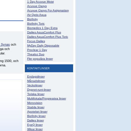
1 Day Acuvue Moist
Acuvue Oasys
Acuvue Oasys For Astigmatism
Air Optix Aqua
Biofinity
Biofinity Toric
Biomedics 1 Day Extra
Dailies AquaComfort Plus
Dailies AquaComfort Plus Toric
Focus Dailies
 Synas
och
MyDay Daily Disposable
oga och
Proclear 1 Day
lar.
Thealoz Duo
Fler populära linser
ing 1500, och
orna.
KONTAKTLINSER
Endagslinser
Månadslinser
Veckolinser
Dygnet-runt-linser
Toriska linser
Multifokala/Progressiva linser
Monovision
Stabila linser
Apoteket linser
Biofinity linser
Dailies linser
EyeQ linser
iWear linser