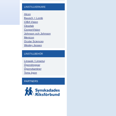
LINSTILLVERKARE
Alcon
Bausch + Lomb
CIBA Vision
Clearlab
CooperVision
Johnson och Johnson
Menicon
Ocular Sciences
Wesley Jessen
LINSTILLBEHÖR
Linsask / Linsetui
Ögondroppar
Ögonvitaminer
Torra ögon
PARTNERS