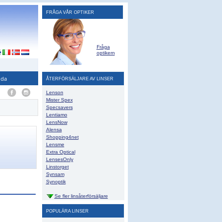
FRÅGA VÅR OPTIKER
Fråga
optikern
ida
ÅTERFÖRSÄLJARE AV LINSER
Lenson
Mister Spex
Specsavers
Lentiamo
LensNow
Alensa
Shopping4net
Lensme
Extra Optical
LensesOnly
Linstorget
Synsam
Synoptik
Se fler linsåterförsäljare
POPULÄRA LINSER