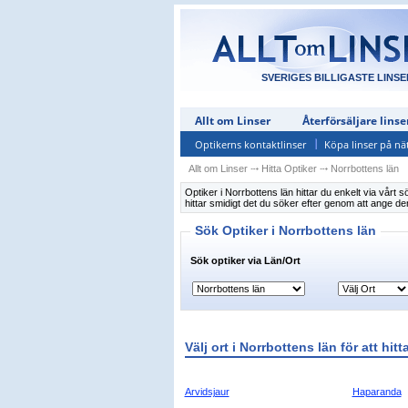
SVERIGES BILLIGASTE LINSE
Allt om Linser
Återförsäljare linse
Optikerns kontaktlinser
Köpa linser på nä
Allt om Linser
⤏
Hitta Optiker
⤏
Norrbottens län
Optiker i Norrbottens län hittar du enkelt via vårt 
hittar smidigt det du söker efter genom att ange de
Sök Optiker i Norrbottens län
Sök optiker via Län/Ort
Välj ort i Norrbottens län för att hitt
Arvidsjaur
Haparanda