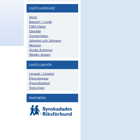
LINSTILLVERKARE
Alcon
Bausch + Lomb
CIBA Vision
Clearlab
CooperVision
Johnson och Johnson
Menicon
Ocular Sciences
Wesley Jessen
LINSTILLBEHÖR
Linsask / Linsetui
Ögondroppar
Ögonvitaminer
Torra ögon
PARTNERS