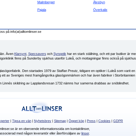
Malmberget
Älvsbyn
Pajala
Överkalix
oss på info(at)alltomlinser.se
 län. Även
Klarsynt
,
Specsavers
och
Synoptik
har en stark ställning, och ett par butiker är m
onklinik finns på Sunderby sjukhus utanför Luleå, och mottagningar finns också på sjukhuse
lasögonfabrik. Den startades 1979 av Staffan Preutz, tidigare en optiker i Luleå som varit en 
dag ett av Sveriges mest framgångsrika glasögonmärken och har även fabriker i Storbritannien
l von Linnés skildring av Lapplandsresan 1732 nämns hur samerna drabbas av snöblindhet.
perter
|
Tipsa en vän
|
Nyhetsbrev
|
Sitemap
|
Öppet köp
|
Press
|
Cookies
|
GDPR
omlinser.se är en oberoende informationssida om kontaktlinser,
 associerad med någon leverantör eller återförsäljare av
linser
.