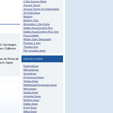
1 Day Acuvue Moist
Acuvue Oasys
Acuvue Oasys For Astigmatism
Air Optix Aqua
Biofinity
Biofinity Toric
Biomedics 1 Day Extra
Dailies AquaComfort Plus
Dailies AquaComfort Plus Toric
Focus Dailies
MyDay Daily Disposable
Proclear 1 Day
ed i Synologen.
Thealoz Duo
n i Gällivare
Fler populära linser
av de första att
KONTAKTLINSER
 och Japan.
Endagslinser
Månadslinser
Veckolinser
Dygnet-runt-linser
Toriska linser
Multifokala/Progressiva linser
Monovision
Stabila linser
Apoteket linser
Biofinity linser
Dailies linser
EyeQ linser
iWear linser