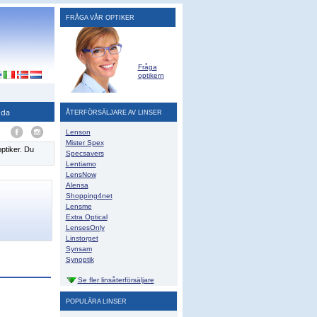
FRÅGA VÅR OPTIKER
Fråga
optikern
ida
ÅTERFÖRSÄLJARE AV LINSER
Lenson
Mister Spex
optiker. Du
Specsavers
Lentiamo
LensNow
Alensa
Shopping4net
Lensme
Extra Optical
LensesOnly
Linstorget
Synsam
Synoptik
Se fler linsåterförsäljare
POPULÄRA LINSER