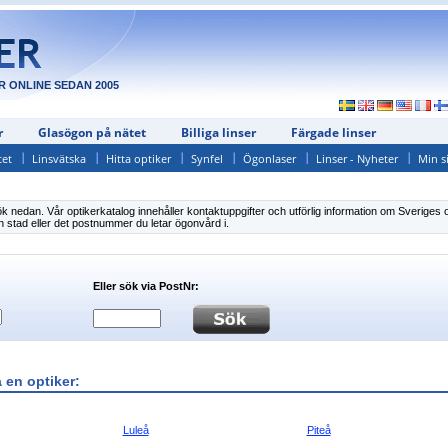
R ONLINE SEDAN 2005
r
Glasögon på nätet
Billiga linser
Färgade linser
tet
Linsvätska
Hitta optiker
Synfel
Ögonlaser
Linser - Nyheter
Min s
sök nedan. Vår optikerkatalog innehåller kontaktuppgifter och utförlig information om Sveriges 
n stad eller det postnummer du letar ögonvård i.
Eller sök via PostNr:
a en optiker:
Luleå
Piteå