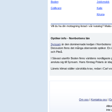
Boden
Jokkmokk
Gällivare
Kalix
Kiruna
Vill du ha din mottagning listad i vår katalog? Maila 
Optiker info - Norrbottens län
Synsam
är den dominernade kedjan i Norrbottens
Dessutom finns det många oberoende optiker. En ög
och Piteå.
I Sävast utanför Boden finns världens nordligaste g
ansluta sig till Synsam. Hans företag Polaris är i
Länets klimat ställer särskilda krav, redan i Car
Om oss
|
Kontakta oss
|
Ex
Allt
inte