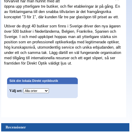
förvärvet har man hunnit med att
öppna upp ytterligare tre butiker, och fler etableringar är på gång. En
av förklaringarna till den snabba tillväxten är det framgångsrika
konceptet "3 för 1", där kunden får tre par glasögon till priset av ett.
Utöver de drygt 40 butiker som finns i Sverige driver den nya ägaren
över 500 butiker i Nederländerna, Belgien, Frankrike, Spanien och
Sverige. I och med uppköpet hoppas man att ytterligare stärka sin
position som en professionell optikerkedja med legitimerade optiker,
hög kunskapsnivå, utomordentlig service och unika erbjudanden, allt
under ett och samma tak. Lägg därtill en väl fungerande organisation
med tillgång till internationella resurser och ett eget sliperi, så ser
framtiden för Direkt Optik väldigt ljus ut.
Sök din lokala Direkt optikbutik
Välj ort:
Recensioner