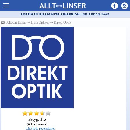
Allt om Linser
SVERIGES BILLIGASTE LINSER ONLINE SEDAN 2005
Billiga kontaktlinser
Allt om Linser
⤏
Hitta Optiker
⤏
Direkt Optik
Köpa linser på nätet
Återförsäljare linser
Populära linser
Kontaktlinstyper
Linsvätska
Optiker
Synfel
Glasögon
Tillverkare - linser
3.6
Betyg:
(
40
personer)
Läs/skriv recensioner
Linstillbehör