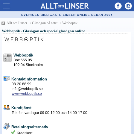
Allt om Linser
SVERIGES BILLIGASTE LINSER ONLINE SEDAN 2005
Billiga kontaktlinser
Allt om Linser
⤏
Glasögon på nätet
⤏
Webboptik
Webboptik - Glasögon och specialglasögon online
Köpa linser på nätet
Återförsäljare linser
Webboptik
Populära linser
Box 555 95
102 04 Stockholm
Kontaktlinstyper
Linsvätska
Kontaktinformation
08-20 88 99
Optiker
info@webboptik.se
www.webboptik.se
Synfel
Kundtjänst
Glasögon
Telefon vardagar 09.00-12.00 och 14.00-17.00
Tillverkare - linser
Betalningsalternativ
Linstillbehör
Kreditkort