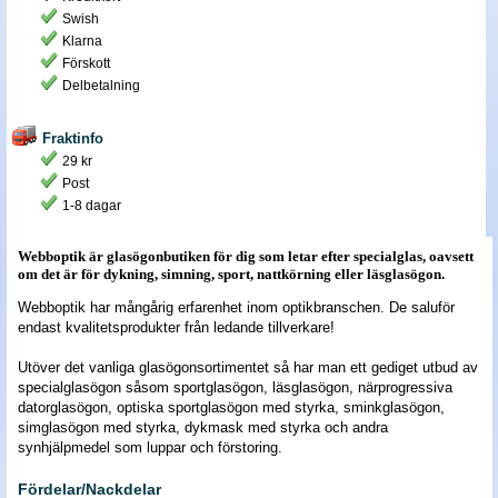
Swish
Nyheter - linser
Klarna
Förskott
Delbetalning
Fraktinfo
29 kr
Post
1-8 dagar
Webboptik är glasögonbutiken för dig som letar efter specialglas, oavsett
om det är för dykning, simning, sport, nattkörning eller läsglasögon.
Webboptik har mångårig erfarenhet inom optikbranschen. De saluför
endast kvalitetsprodukter från ledande tillverkare!
Utöver det vanliga glasögonsortimentet så har man ett gediget utbud av
specialglasögon såsom sportglasögon, läsglasögon, närprogressiva
datorglasögon, optiska sportglasögon med styrka, sminkglasögon,
simglasögon med styrka, dykmask med styrka och andra
synhjälpmedel som luppar och förstoring.
Fördelar/Nackdelar