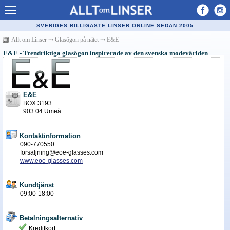
Allt om Linser
SVERIGES BILLIGASTE LINSER ONLINE SEDAN 2005
Billiga kontaktlinser
Allt om Linser
⤏
Glasögon på nätet
⤏
E&E
E&E - Trendriktiga glasögon inspirerade av den svenska modevärlden
Köpa linser på nätet
Återförsäljare linser
E&E
Populära linser
BOX 3193
903 04 Umeå
Kontaktlinstyper
Linsvätska
Kontaktinformation
090-770550
Optiker
forsaljning@eoe-glasses.com
www.eoe-glasses.com
Synfel
Kundtjänst
Glasögon
09:00-18:00
Tillverkare - linser
Betalningsalternativ
Linstillbehör
Kreditkort