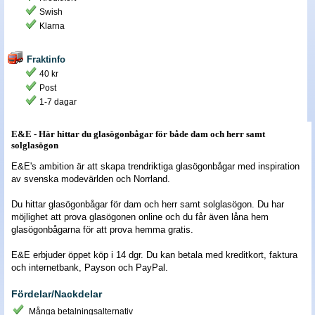
Swish
Nyheter - linser
Klarna
Fraktinfo
40 kr
Post
1-7 dagar
E&E - Här hittar du glasögonbågar för både dam och herr samt
solglasögon
E&E's ambition är att skapa trendriktiga glasögonbågar med inspiration
av svenska modevärlden och Norrland.
Du hittar glasögonbågar för dam och herr samt solglasögon. Du har
möjlighet att prova glasögonen online och du får även låna hem
glasögonbågarna för att prova hemma gratis.
E&E erbjuder öppet köp i 14 dgr. Du kan betala med kreditkort, faktura
och internetbank, Payson och PayPal.
Fördelar/Nackdelar
Många betalningsalternativ