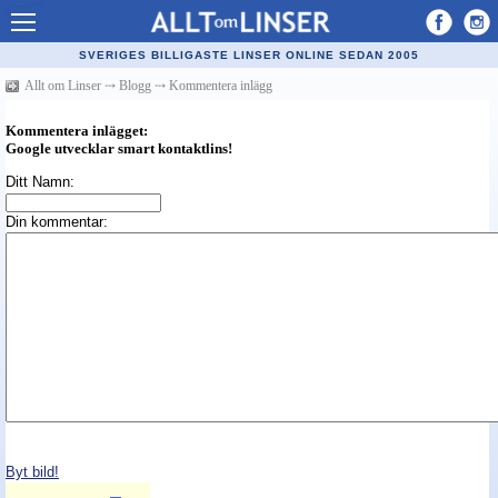
Allt om Linser
SVERIGES BILLIGASTE LINSER ONLINE SEDAN 2005
Billiga kontaktlinser
Allt om Linser
⤏
Blogg
⤏
Kommentera inlägg
Köpa linser på nätet
Kommentera inlägget:
Google utvecklar smart kontaktlins!
Återförsäljare linser
Ditt Namn:
Populära linser
Din kommentar:
Kontaktlinstyper
Linsvätska
Optiker
Synfel
Glasögon
Tillverkare - linser
Byt bild!
Linstillbehör