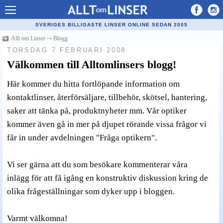
Allt om Linser
SVERIGES BILLIGASTE LINSER ONLINE SEDAN 2005
Billiga kontaktlinser
Allt om Linser
⤏
Blogg
TORSDAG 7 FEBRUARI 2008
Köpa linser på nätet
Välkommen till Alltomlinsers blogg!
Återförsäljare linser
Här kommer du hitta fortlöpande information om
Populära linser
kontaktlinser, återförsäljare, tillbehör, skötsel, hantering,
saker att tänka på, produktnyheter mm. Vår optiker
Kontaktlinstyper
kommer även gå in mer på djupet rörande vissa frågor vi
Linsvätska
får in under avdelningen "Fråga optikern".
Optiker
Vi ser gärna att du som besökare kommenterar våra
Synfel
inlägg för att få igång en konstruktiv diskussion kring de
Glasögon
olika frågeställningar som dyker upp i bloggen.
Tillverkare - linser
Varmt välkomna!
Linstillbehör