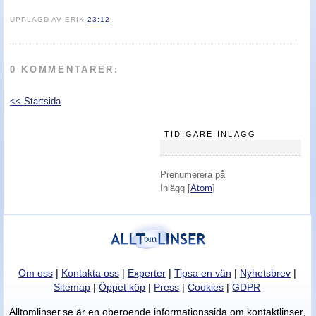
UPPLAGD AV ERIK
23:12
Nyheter - linser
0 KOMMENTARER:
<< Startsida
TIDIGARE INLÄGG
Prenumerera på
Inlägg [
Atom
]
Om oss
|
Kontakta oss
|
Experter
|
Tipsa en vän
|
Nyhetsbrev
|
Sitemap
|
Öppet köp
|
Press
|
Cookies
|
GDPR
Alltomlinser.se är en oberoende informationssida om kontaktlinser,