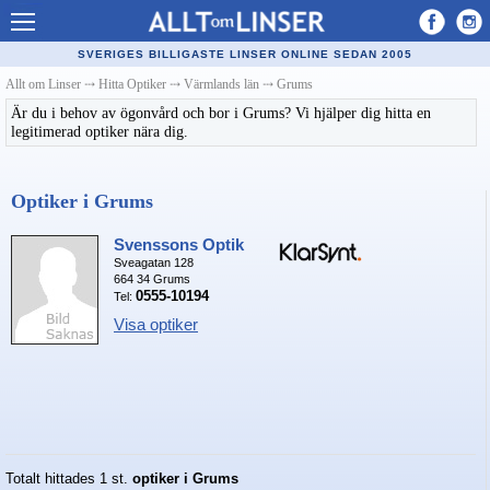
Allt om Linser
SVERIGES BILLIGASTE LINSER ONLINE SEDAN 2005
Billiga kontaktlinser
Allt om Linser
⤏
Hitta Optiker
⤏
Värmlands län
⤏
Grums
Är du i behov av ögonvård och bor i Grums? Vi hjälper dig hitta en
Köpa linser på nätet
legitimerad optiker nära dig.
Återförsäljare linser
Optiker i Grums
Populära linser
Kontaktlinstyper
Svenssons Optik
Sveagatan 128
664 34 Grums
Linsvätska
0555-10194
Tel:
Visa optiker
Optiker
Synfel
Glasögon
Tillverkare - linser
Totalt hittades 1 st.
optiker i Grums
Linstillbehör