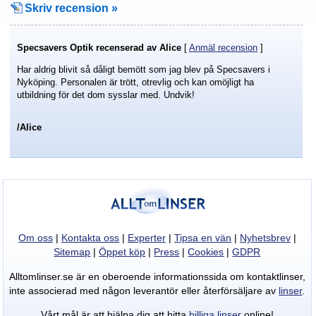
Skriv recension »
Specsavers Optik
recenserad av
Alice
[
Anmäl recension
]
Har aldrig blivit så dåligt bemött som jag blev på Specsavers i
Nyköping. Personalen är trött, otrevlig och kan omöjligt ha
utbildning för det dom sysslar med. Undvik!
/Alice
Om oss
|
Kontakta oss
|
Experter
|
Tipsa en vän
|
Nyhetsbrev
|
Sitemap
|
Öppet köp
|
Press
|
Cookies
|
GDPR
Alltomlinser.se är en oberoende informationssida om kontaktlinser,
inte associerad med någon leverantör eller återförsäljare av
linser
.
Vårt mål är att hjälpa dig att hitta
billiga linser
online!