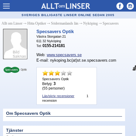
Allt om Linser
SVERIGES BILLIGASTE LINSER ONLINE SEDAN 2005
Billiga kontaktlinser
Allt om Linser
⤏
Hitta Optiker
⤏
Södermanlands län
⤏
Nyköping
⤏
Specsavers
Specsavers Optik
Köpa linser på nätet
Västra Storgatan 21
611 32
Nyköping
Återförsäljare linser
0155-214181
Tel:
Web:
www.specsavers.se
Populära linser
E-mail: nykoping.bc(at)st.se.specsavers.com
Kontaktlinstyper
Linsvätska
Specsavers Optik
3
Betyg:
(
55
personer)
Optiker
Läs/skriv recensioner
1
recension
Synfel
Glasögon
Om Specsavers Optik
Tillverkare - linser
Tjänster
Linstillbehör