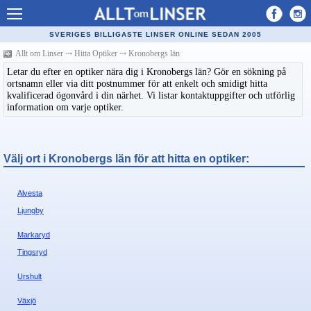
Allt om Linser
SVERIGES BILLIGASTE LINSER ONLINE SEDAN 2005
Billiga kontaktlinser
Allt om Linser
⤏
Hitta Optiker
⤏
Kronobergs län
Letar du efter en optiker nära dig i Kronobergs län? Gör en sökning på
Köpa linser på nätet
ortsnamn eller via ditt postnummer för att enkelt och smidigt hitta
kvalificerad ögonvård i din närhet. Vi listar kontaktuppgifter och utförlig
Återförsäljare linser
information om varje optiker.
Populära linser
Kontaktlinstyper
Välj ort i Kronobergs län för att hitta en optiker:
Linsvätska
Alvesta
Optiker
Ljungby
Synfel
Markaryd
Tingsryd
Glasögon
Urshult
Tillverkare - linser
Växjö
Linstillbehör