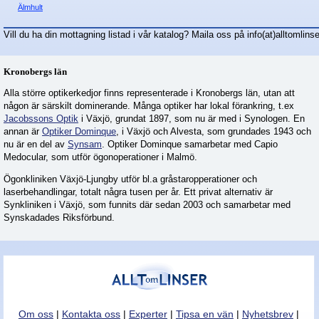
Älmhult
Nyheter - linser
Vill du ha din mottagning listad i vår katalog? Maila oss på info(at)alltomlinse
Kronobergs län
Alla större optikerkedjor finns representerade i Kronobergs län, utan att
någon är särskilt dominerande. Många optiker har lokal förankring, t.ex
Jacobssons Optik
i Växjö, grundat 1897, som nu är med i Synologen. En
annan är
Optiker Dominque
, i Växjö och Alvesta, som grundades 1943 och
nu är en del av
Synsam
. Optiker Dominque samarbetar med Capio
Medocular, som utför ögonoperationer i Malmö.
Ögonkliniken Växjö-Ljungby utför bl.a gråstaropperationer och
laserbehandlingar, totalt några tusen per år. Ett privat alternativ är
Synkliniken i Växjö, som funnits där sedan 2003 och samarbetar med
Synskadades Riksförbund.
Om oss
|
Kontakta oss
|
Experter
|
Tipsa en vän
|
Nyhetsbrev
|