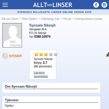
Allt om Linser
SVERIGES BILLIGASTE LINSER ONLINE SEDAN 2005
Billiga kontaktlinser
Allt om Linser
⤏
Hitta Optiker
⤏
Jönköpings Län
⤏
Nässjö
⤏
Glasögonhuset-synsam
Synsam Nässjö
Köpa linser på nätet
Storgatan 35 A
571 31
Nässjö
Återförsäljare linser
0380-10974
Tel:
Populära linser
Kontaktlinstyper
Synsam Nässjö
2.7
Betyg:
Linsvätska
(
80
personer)
Optiker
Läs/skriv
recensioner
Synfel
Om Synsam Nässjö
Glasögon
Tillverkare - linser
Tjänster
Optiker
Linstillbehör