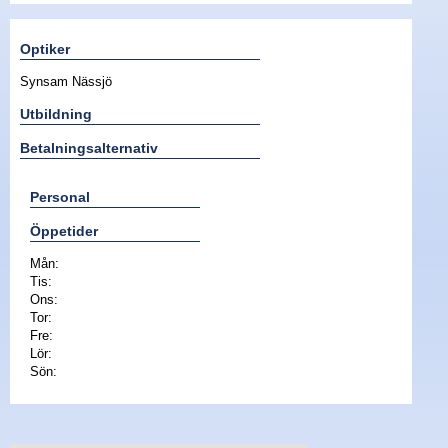
Nyheter - linser
Optiker
Synsam Nässjö
Utbildning
Betalningsalternativ
Personal
Öppetider
Mån:
Tis:
Ons:
Tor:
Fre:
Lör:
Sön: