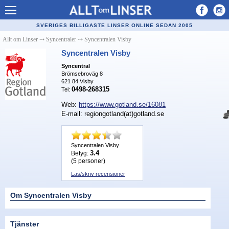
Allt om Linser
SVERIGES BILLIGASTE LINSER ONLINE SEDAN 2005
Billiga kontaktlinser
Allt om Linser
⤏
Syncentraler
⤏
Syncentralen Visby
Syncentralen Visby
Köpa linser på nätet
Syncentral
Brömsebroväg 8
Återförsäljare linser
621 84
Visby
0498-268315
Tel:
Populära linser
Web:
https://www.gotland.se/16081
Kontaktlinstyper
E-mail: regiongotland(at)gotland.se
Linsvätska
Syncentralen Visby
Optiker
3.4
Betyg:
(
5
personer)
Synfel
Läs/skriv recensioner
Glasögon
Om Syncentralen Visby
Tillverkare - linser
Tjänster
Linstillbehör