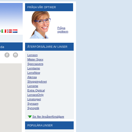
FRÅGA VÅR OPTIKER
Fråga
optikern
ida
ÅTERFÖRSÄLJARE AV LINSER
Lenson
Mister Spex
Specsavers
Lentiamo
LensNow
Alensa
Shopping4net
Lensme
Extra Optical
LensesOnly
Linstorget
Synsam
Synoptik
Se fler linsåterförsäljare
POPULÄRA LINSER