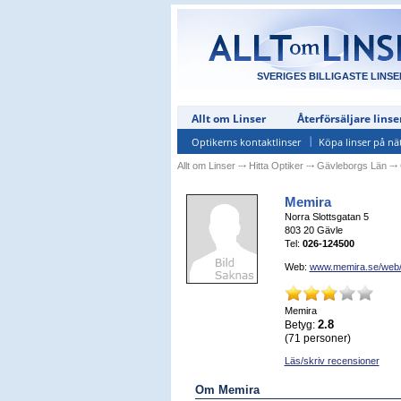
SVERIGES BILLIGASTE LINSE
Allt om Linser
Återförsäljare linse
Optikerns kontaktlinser
Köpa linser på nä
Allt om Linser
⤏
Hitta Optiker
⤏
Gävleborgs Län
⤏
Memira
Norra Slottsgatan 5
803 20
Gävle
Tel:
026-124500
Web:
www.memira.se/web/
Memira
2.8
Betyg:
(
71
personer)
Läs/skriv recensioner
Om Memira