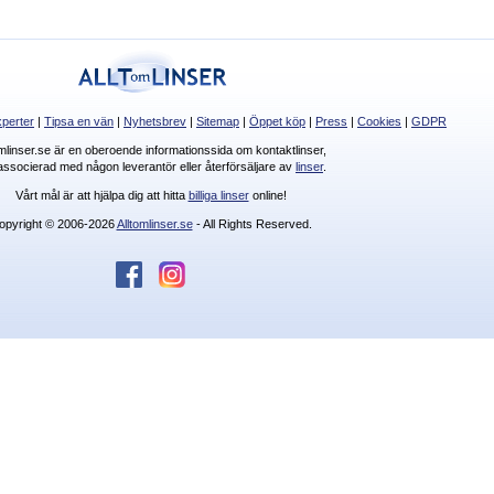
perter
|
Tipsa en vän
|
Nyhetsbrev
|
Sitemap
|
Öppet köp
|
Press
|
Cookies
|
GDPR
omlinser.se är en oberoende informationssida om kontaktlinser,
 associerad med någon leverantör eller återförsäljare av
linser
.
Vårt mål är att hjälpa dig att hitta
billiga linser
online!
opyright © 2006-2026
Alltomlinser.se
- All Rights Reserved.