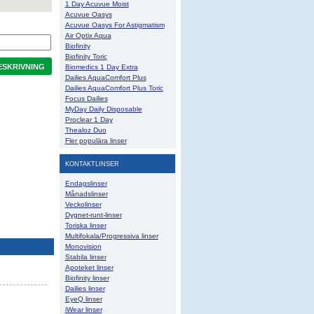
1 Day Acuvue Moist
Acuvue Oasys
Acuvue Oasys For Astigmatism
Air Optix Aqua
Biofinity
Biofinity Toric
SKRIVNING
Biomedics 1 Day Extra
Dailies AquaComfort Plus
Dailies AquaComfort Plus Toric
Focus Dailies
MyDay Daily Disposable
Proclear 1 Day
Thealoz Duo
Fler populära linser
KONTAKTLINSER
Endagslinser
Månadslinser
Veckolinser
Dygnet-runt-linser
Toriska linser
Multifokala/Progressiva linser
Monovision
Stabila linser
Apoteket linser
Biofinity linser
Dailies linser
EyeQ linser
iWear linser