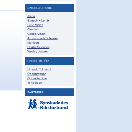
LINSTILLVERKARE
Alcon
Bausch + Lomb
CIBA Vision
Clearlab
CooperVision
Johnson och Johnson
Menicon
Ocular Sciences
Wesley Jessen
LINSTILLBEHÖR
Linsask / Linsetui
Ögondroppar
Ögonvitaminer
Torra ögon
PARTNERS