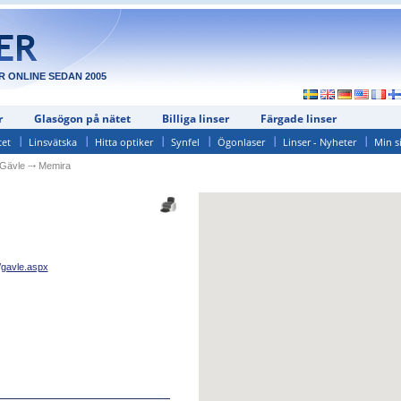
R ONLINE SEDAN 2005
r
Glasögon på nätet
Billiga linser
Färgade linser
tet
Linsvätska
Hitta optiker
Synfel
Ögonlaser
Linser - Nyheter
Min s
Gävle
⤏
Memira
gavle.aspx