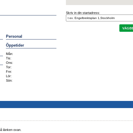
Skriv in din startadress:
VÄGBE
Personal
Öppetider
Mån:
Tis:
Ons:
Tor:
Fre:
Lör:
Sön:
 på länken ovan.