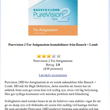
Purevision 2 For Astigmatism kontaktlinser från Bausch + Lomb
Purevision 2 For Astigmatism
Betyg:
2.9
(
438
personer)
Läs/skriv recensioner
Purvision 2HD for Astigmatism är en torisk månadslins från Bausch +
Lomb. HD står för High Definition, detta innebär att linsen har en
asfärisk form som ger extra klar och tydlig syn, även vid låg belysning.
Den ger tydliga kontraster och minskar problem med bländning.
Svårigheten med toriska linser är att de behöver vara stabila i ögat för att
ge en skarp syn och förhindra att synen blir suddig vid hastiga rörelser.
De som använder Purevsion 2HD upplever linserna som stabila och har