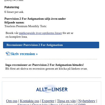
Paketering
6 linser per ask.
Purevision 2 For Astigmatism säljs även under
följande namn:
Truelens Premium Monthly Toric
Besök vår
märkesguide över optikerns linser
för att se
en komplett lista.
Recensioner Purevision 2 For Astigmatism
Skriv recension »
Inga recensioner av Purevision 2 For Astigmatism hittades!
Bli först att skriva en recension genom att klicka på länken ovan.
Om oss
|
Kontakta oss
|
Experter
|
Tipsa en vän
|
Nyhetsbrev
|