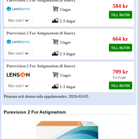
Purevision 2 For Astigmatism (6 linser)
584 kr
I lager
Nyheter - linser
TILL BUTIK
Mer info!
2-3 dagar
Purevision 2 For Astigmatism (6 linser)
664 kr
I lager
TILL BUTIK
Mer info!
2-3 dagar
Purevision 2 For Astigmatism (6 linser)
709 kr
I lager
Fri Frakt
Mer info!
TILL BUTIK
1-3 dagar
Priserna och denna sida uppdaterades: 2026-03-05
Purevision 2 For Astigmatism