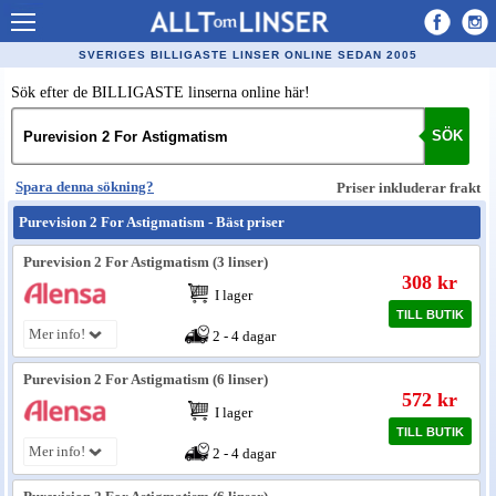
Allt om Linser
SVERIGES BILLIGASTE LINSER ONLINE SEDAN 2005
Billiga kontaktlinser
Sök efter de BILLIGASTE linserna online här!
Köpa linser på nätet
SÖK
Återförsäljare linser
Spara denna sökning?
Priser inkluderar frakt
Populära linser
Purevision 2 For Astigmatism - Bäst priser
Kontaktlinstyper
Purevision 2 For Astigmatism (3 linser)
308 kr
Linsvätska
I lager
TILL BUTIK
Optiker
Mer info!
2 - 4 dagar
Synfel
Purevision 2 For Astigmatism (6 linser)
572 kr
Glasögon
I lager
TILL BUTIK
Mer info!
Tillverkare - linser
2 - 4 dagar
Linstillbehör