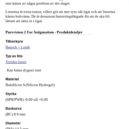
inte kännt av några problem av det slaget.
Linserna är extra tunna, vilket gör att mer syre når ögat och att linserna
känns bekväma. De är dessutom hanteringsfärgade för att de ska bli
lättare att sätta in i ögat.
Purevision 2 For Astigmatism - Produktdetaljer
Tillverkare
Bausch + Lomb
Typ av lins
Toriska linser
Kan bäras dygnet runt.
Material
Balafilcon A (Silicon Hydrogel)
Styrka
(SPH/PWR) -6.00 till +6.00
Baskurva
(BC) 8.9 mm
Diameter
(DIA) 14.5 mm