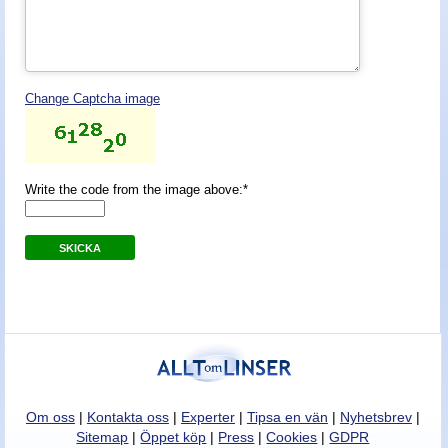
Nyheter - linser
Change Captcha image
Write the code from the image above:*
SKICKA
Om oss
|
Kontakta oss
|
Experter
|
Tipsa en vän
|
Nyhetsbrev
|
Sitemap
|
Öppet köp
|
Press
|
Cookies
|
GDPR