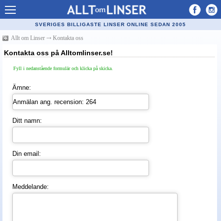
Allt om Linser
SVERIGES BILLIGASTE LINSER ONLINE SEDAN 2005
Billiga kontaktlinser
Allt om Linser
⤏
Kontakta oss
Kontakta oss på Alltomlinser.se!
Köpa linser på nätet
Fyll i nedanstående formulär och klicka på skicka.
Återförsäljare linser
Ämne:
Populära linser
Kontaktlinstyper
Ditt namn:
Linsvätska
Optiker
Din email:
Synfel
Glasögon
Meddelande:
Tillverkare - linser
Linstillbehör