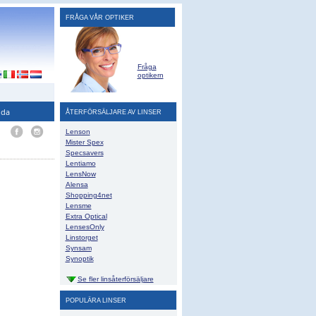
FRÅGA VÅR OPTIKER
Fråga
optikern
ida
ÅTERFÖRSÄLJARE AV LINSER
Lenson
Mister Spex
Specsavers
Lentiamo
LensNow
Alensa
Shopping4net
Lensme
Extra Optical
LensesOnly
Linstorget
Synsam
Synoptik
Se fler linsåterförsäljare
POPULÄRA LINSER