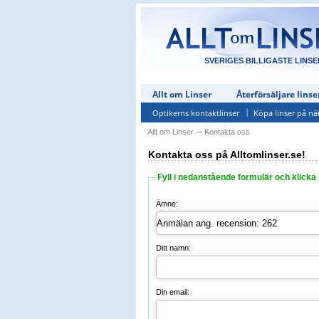
SVERIGES BILLIGASTE LINSE
Allt om Linser
Återförsäljare linse
Optikerns kontaktlinser
Köpa linser på nä
Allt om Linser
⤏
Kontakta oss
Kontakta oss på Alltomlinser.se!
Fyll i nedanstående formulär och klicka 
Ämne:
Ditt namn:
Din email: