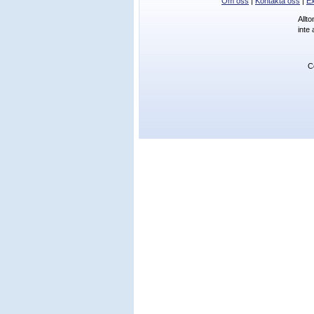
Om oss
|
Kontakta oss
|
Ex
Allt
inte
C