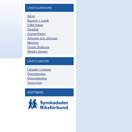
LINSTILLVERKARE
Alcon
Bausch + Lomb
CIBA Vision
Clearlab
CooperVision
Johnson och Johnson
Menicon
Ocular Sciences
Wesley Jessen
LINSTILLBEHÖR
Linsask / Linsetui
Ögondroppar
Ögonvitaminer
Torra ögon
PARTNERS