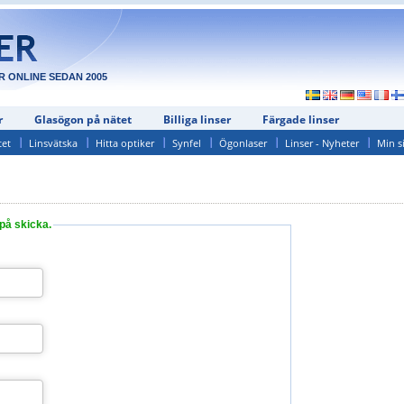
R ONLINE SEDAN 2005
r
Glasögon på nätet
Billiga linser
Färgade linser
tet
Linsvätska
Hitta optiker
Synfel
Ögonlaser
Linser - Nyheter
Min s
på skicka.