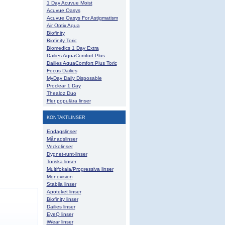
1 Day Acuvue Moist
Acuvue Oasys
Acuvue Oasys For Astigmatism
Air Optix Aqua
Biofinity
Biofinity Toric
Biomedics 1 Day Extra
Dailies AquaComfort Plus
Dailies AquaComfort Plus Toric
Focus Dailies
MyDay Daily Disposable
Proclear 1 Day
Thealoz Duo
Fler populära linser
KONTAKTLINSER
Endagslinser
Månadslinser
Veckolinser
Dygnet-runt-linser
Toriska linser
Multifokala/Progressiva linser
Monovision
Stabila linser
Apoteket linser
Biofinity linser
Dailies linser
EyeQ linser
iWear linser