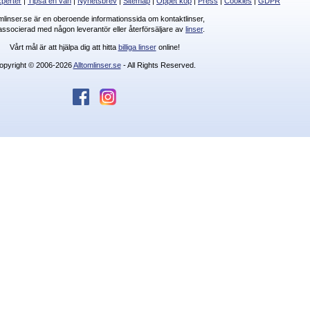
perter
|
Tipsa en vän
|
Nyhetsbrev
|
Sitemap
|
Öppet köp
|
Press
|
Cookies
|
GDPR
omlinser.se är en oberoende informationssida om kontaktlinser,
 associerad med någon leverantör eller återförsäljare av
linser
.
Vårt mål är att hjälpa dig att hitta
billiga linser
online!
opyright © 2006-2026
Alltomlinser.se
- All Rights Reserved.