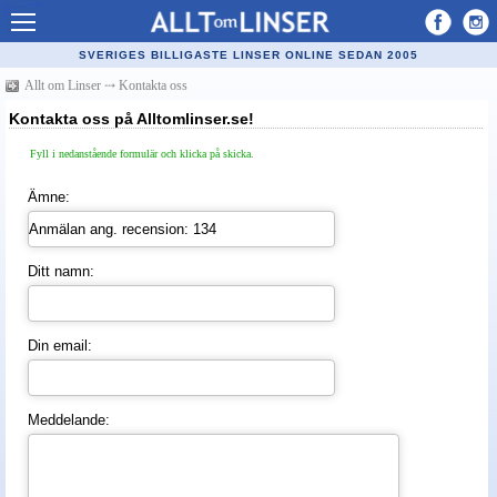
Allt om Linser
SVERIGES BILLIGASTE LINSER ONLINE SEDAN 2005
Billiga kontaktlinser
Allt om Linser
⤏
Kontakta oss
Kontakta oss på Alltomlinser.se!
Köpa linser på nätet
Fyll i nedanstående formulär och klicka på skicka.
Återförsäljare linser
Ämne:
Populära linser
Kontaktlinstyper
Ditt namn:
Linsvätska
Optiker
Din email:
Synfel
Glasögon
Meddelande:
Tillverkare - linser
Linstillbehör