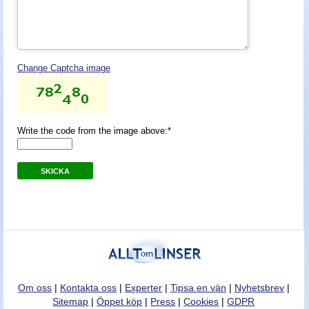
Nyheter - linser
Change Captcha image
Write the code from the image above:*
SKICKA
Om oss
|
Kontakta oss
|
Experter
|
Tipsa en vän
|
Nyhetsbrev
|
Sitemap
|
Öppet köp
|
Press
|
Cookies
|
GDPR