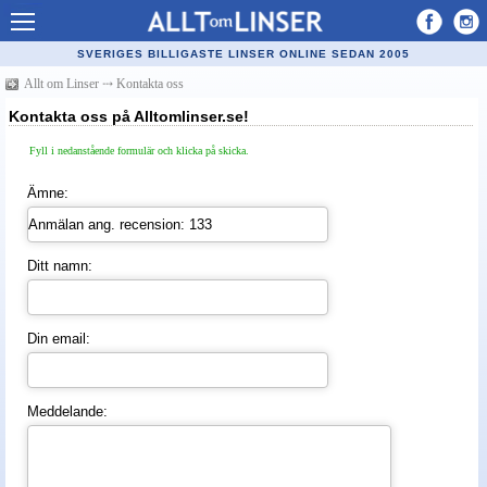
Allt om Linser
SVERIGES BILLIGASTE LINSER ONLINE SEDAN 2005
Billiga kontaktlinser
Allt om Linser
⤏
Kontakta oss
Kontakta oss på Alltomlinser.se!
Köpa linser på nätet
Fyll i nedanstående formulär och klicka på skicka.
Återförsäljare linser
Ämne:
Populära linser
Kontaktlinstyper
Ditt namn:
Linsvätska
Optiker
Din email:
Synfel
Glasögon
Meddelande:
Tillverkare - linser
Linstillbehör