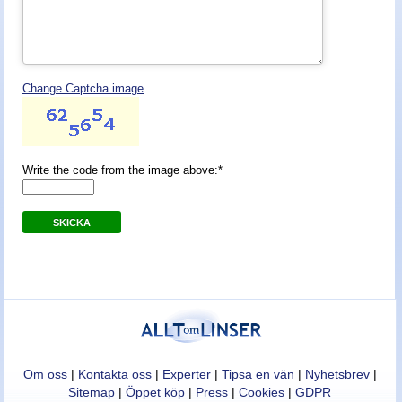
Nyheter - linser
Change Captcha image
Write the code from the image above:*
SKICKA
Om oss
|
Kontakta oss
|
Experter
|
Tipsa en vän
|
Nyhetsbrev
|
Sitemap
|
Öppet köp
|
Press
|
Cookies
|
GDPR