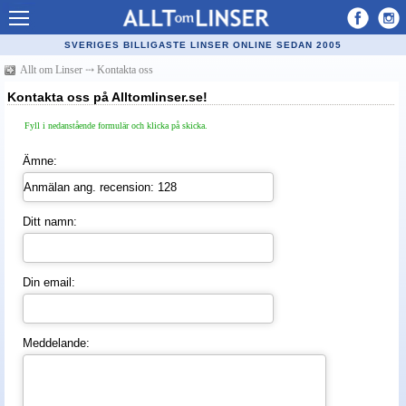
Allt om Linser
SVERIGES BILLIGASTE LINSER ONLINE SEDAN 2005
Billiga kontaktlinser
Allt om Linser
⤏
Kontakta oss
Kontakta oss på Alltomlinser.se!
Köpa linser på nätet
Fyll i nedanstående formulär och klicka på skicka.
Återförsäljare linser
Ämne:
Populära linser
Kontaktlinstyper
Ditt namn:
Linsvätska
Optiker
Din email:
Synfel
Glasögon
Meddelande:
Tillverkare - linser
Linstillbehör