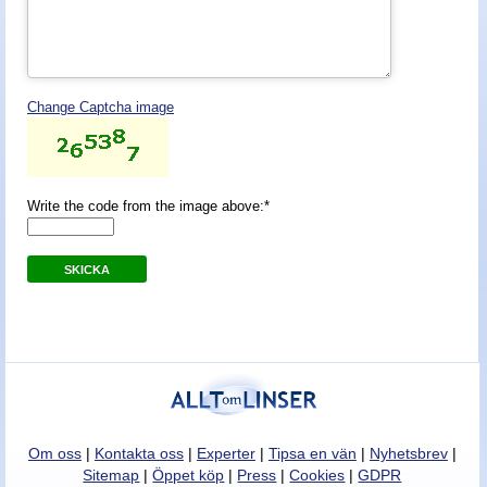
Nyheter - linser
Change Captcha image
Write the code from the image above:*
SKICKA
Om oss
|
Kontakta oss
|
Experter
|
Tipsa en vän
|
Nyhetsbrev
|
Sitemap
|
Öppet köp
|
Press
|
Cookies
|
GDPR