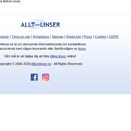
 på länken ovan.
perter
|
Tipsa en vän
|
Nyhetsbrev
|
Sitemap
|
Öppet köp
|
Press
|
Cookies
|
GDPR
omlinser.se är en oberoende informationssida om kontaktlinser,
 associerad med någon leverantör eller återförsäljare av
linser
.
Vårt mål är att hjälpa dig att hitta
billiga linser
online!
opyright © 2006-2026
Alltomlinser.se
- All Rights Reserved.