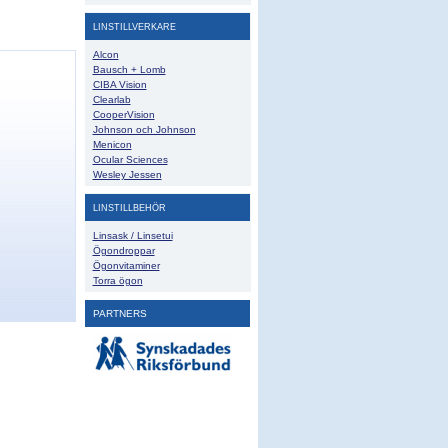
LINSTILLVERKARE
Alcon
Bausch + Lomb
CIBA Vision
Clearlab
CooperVision
Johnson och Johnson
Menicon
Ocular Sciences
Wesley Jessen
LINSTILLBEHÖR
Linsask / Linsetui
Ögondroppar
Ögonvitaminer
Torra ögon
PARTNERS