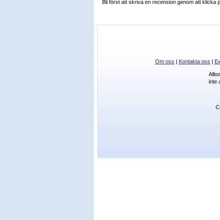
Bli först att skriva en recension genom att klicka
Om oss
|
Kontakta oss
|
Ex
Allt
inte
C