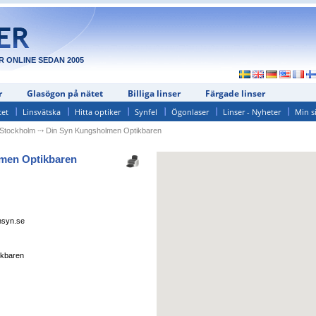
R ONLINE SEDAN 2005
r
Glasögon på nätet
Billiga linser
Färgade linser
tet
Linsvätska
Hitta optiker
Synfel
Ögonlaser
Linser - Nyheter
Min s
Stockholm
⤏
Din Syn Kungsholmen Optikbaren
men Optikbaren
nsyn.se
ikbaren