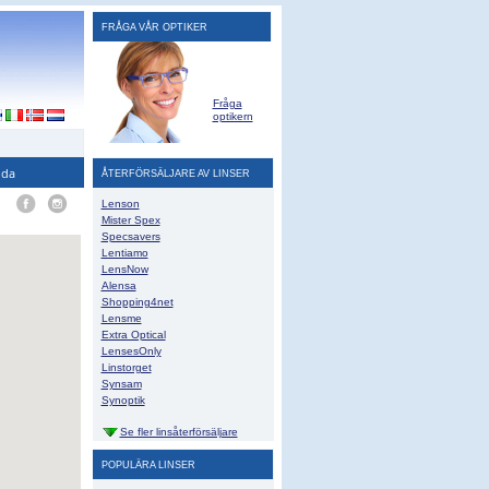
FRÅGA VÅR OPTIKER
Fråga
optikern
ida
ÅTERFÖRSÄLJARE AV LINSER
Lenson
Mister Spex
Specsavers
Lentiamo
LensNow
Alensa
Shopping4net
Lensme
Extra Optical
LensesOnly
Linstorget
Synsam
Synoptik
Se fler linsåterförsäljare
POPULÄRA LINSER