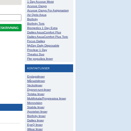
1 Day Acuvue Moist
Acuvue Oasys
Acuvue Oasys For Astigmatism
Air Optix Aqua
Biofinity
Biofinity Toric
SKRIVNING
Biomedics 1 Day Extra
Dailies AquaComfort Plus
Dailies AquaComfort Plus Toric
Focus Dailies
MyDay Daily Disposable
Proclear 1 Day
Thealoz Duo
Fler populära linser
KONTAKTLINSER
Endagslinser
Månadslinser
Veckolinser
Dygnet-runt-linser
Toriska linser
Multifokala/Progressiva linser
Monovision
Stabila linser
Apoteket linser
Biofinity linser
Dailies linser
EyeQ linser
iWear linser