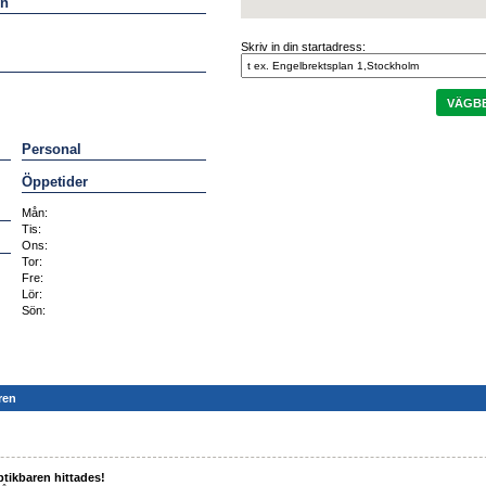
en
Skriv in din startadress:
VÄGBE
Personal
Öppetider
Mån:
Tis:
Ons:
Tor:
Fre:
Lör:
Sön:
ren
tikbaren hittades!