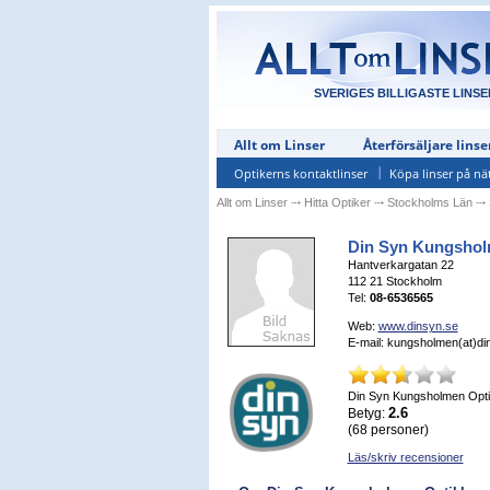
SVERIGES BILLIGASTE LINSE
Allt om Linser
Återförsäljare linse
Optikerns kontaktlinser
Köpa linser på nä
Allt om Linser
⤏
Hitta Optiker
⤏
Stockholms Län
⤏
Din Syn Kungshol
Hantverkargatan 22
112 21
Stockholm
Tel:
08-6536565
Web:
www.dinsyn.se
E-mail: kungsholmen(at)di
Din Syn Kungsholmen Opt
2.6
Betyg:
(
68
personer)
Läs/skriv recensioner